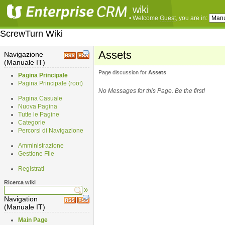
wiki
• Welcome
Guest
, you are in:
ScrewTurn Wiki
Assets
Navigazione
(Manuale IT)
Page discussion for
Assets
Pagina Principale
Pagina Principale (root)
No Messages for this Page. Be the first!
Pagina Casuale
Nuova Pagina
Tutte le Pagine
Categorie
Percorsi di Navigazione
Amministrazione
Gestione File
Registrati
Ricerca wiki
»
Navigation
(Manuale IT)
Main Page