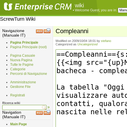
wiki
• Welcome
Guest
, you are in:
ScrewTurn Wiki
Compleanni
Navigazione
(Manuale IT)
Modified on 2009/10/04 18:01
by
stefano
Pagina Principale
Categorized as
Uncategorized
Pagina Principale (root)
Pagina Casuale
Nuova Pagina
Tutte le Pagine
Categorie
Percorsi di Navigazione
Amministrazione
Gestione File
Registrati
Ricerca wiki
»
Navigation
(Manuale IT)
Main Page