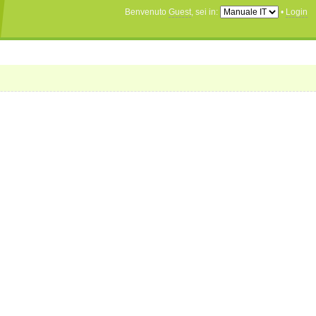
Benvenuto
Guest
, sei in:
•
Login