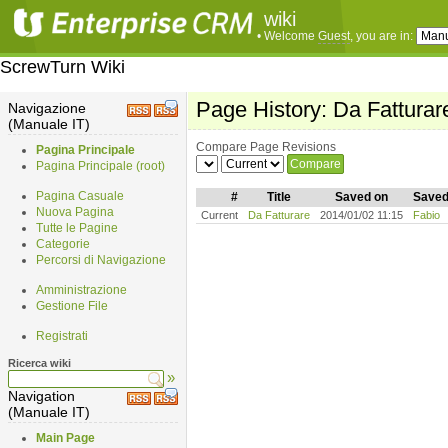
wiki
• Welcome
Guest
, you are in:
ScrewTurn Wiki
Page History: Da Fatturar
Navigazione
(Manuale IT)
Compare Page Revisions
Pagina Principale
Pagina Principale (root)
Pagina Casuale
#
Title
Saved on
Saved
Nuova Pagina
Current
Da Fatturare
2014/01/02 11:15
Fabio
Tutte le Pagine
Categorie
Percorsi di Navigazione
Amministrazione
Gestione File
Registrati
Ricerca wiki
»
Navigation
(Manuale IT)
Main Page