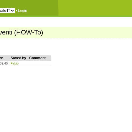
•
Login
venti (HOW-To)
on
Saved by
Comment
 09:40
Fabio