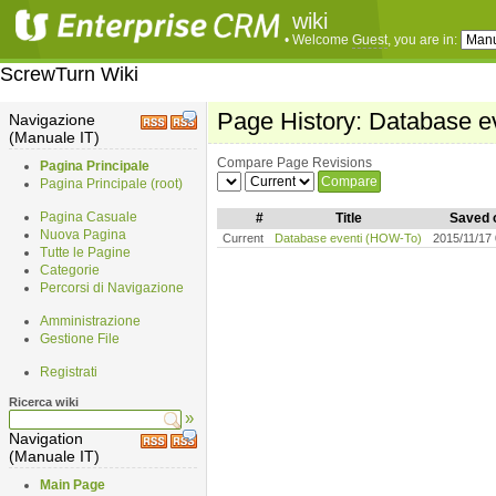
wiki
• Welcome
Guest
, you are in:
ScrewTurn Wiki
Page History: Database e
Navigazione
(Manuale IT)
Compare Page Revisions
Pagina Principale
Pagina Principale (root)
Pagina Casuale
#
Title
Saved 
Nuova Pagina
Current
Database eventi (HOW-To)
2015/11/17
Tutte le Pagine
Categorie
Percorsi di Navigazione
Amministrazione
Gestione File
Registrati
Ricerca wiki
»
Navigation
(Manuale IT)
Main Page