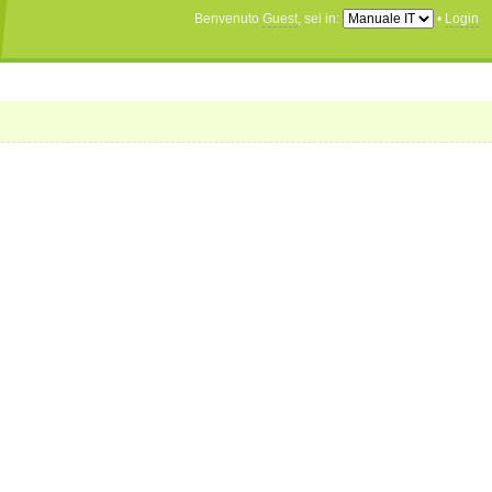
Benvenuto
Guest
, sei in:
•
Login