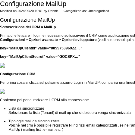
Configurazione MailUp
Modified on 2024/09/20 10:01 by Dennis — Categorized as: Uncategorized
Configurazione MailUp
Sottoscrizione del CRM a MailUp
Prima di effettuare il login è necessario sottoscrivere il CRM come applicazione 
Configurazioni > Opzioni avanzate > Opzioni sviluppatore
(vedi screenshot qui sot
key="MailUpClientId" value="885575396922… "
key="MailUpClientSecret" value="GOCSPX…"
Configurazione CRM
Per prima cosa si clicca sul pulsante azzurro Login in MailUP: comparirà una fine
Conferma poi per autorizzare il CRM alla connessione
Lista da sincronizzare
Selezionare la lista (Tenant) di mail up che si desidera venga sincronizzata
Tipologie mail da sincronizzare
Poichè nel crm è possibile registrare N indirizzi email categorizzati , se nell'a
MailUp ( mailing list , e-mail, etc. )