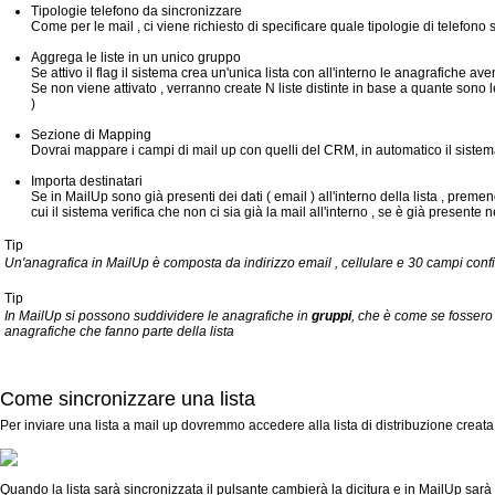
Tipologie telefono da sincronizzare
Come per le mail , ci viene richiesto di specificare quale tipologie di telefono
Aggrega le liste in un unico gruppo
Se attivo il flag il sistema crea un'unica lista con all'interno le anagrafiche aven
Se non viene attivato , verranno create N liste distinte in base a quante sono l
)
Sezione di Mapping
Dovrai mappare i campi di mail up con quelli del CRM, in automatico il sistem
Importa destinatari
Se in MailUp sono già presenti dei dati ( email ) all'interno della lista , p
cui il sistema verifica che non ci sia già la mail all'interno , se è già prese
Tip
Un'anagrafica in MailUp è composta da indirizzo email , cellulare e 30 campi confi
Tip
In MailUp si possono suddividere le anagrafiche in
gruppi
, che è come se fossero
anagrafiche che fanno parte della lista
Come sincronizzare una lista
Per inviare una lista a mail up dovremmo accedere alla lista di distribuzione crea
Quando la lista sarà sincronizzata il pulsante cambierà la dicitura e in MailUp sar