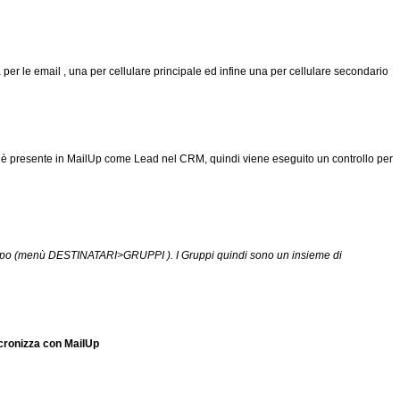
a per le email , una per cellulare principale ed infine una per cellulare secondario
che è presente in MailUp come Lead nel CRM, quindi viene eseguito un controllo per
 gruppo (menù DESTINATARI>GRUPPI ). I Gruppi quindi sono un insieme di
cronizza con MailUp