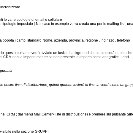
 sincronizzare
ti le varie tipologie di email e cellulare
e tipologie impostate ( Nel caso in esempio verrà creata una per le mailing list , un
a popola i campi standard Nome, azienda, provincia, regione , indirizzo , telefono
remendo questo pulsante verrà avviato un task in background che trasmetterà quello 
nte nel CRM non la importa mentre se non presente la importa come anagrafica Lead .
gurabili
 le nostre liste di distribuzione; quindi quando invierò la lista la vedrò come un
ta nel CRM ( dal menu Mail Center>liste di distribuzione) e premere sul pulsante
Sin
à visibile nella sezione GRUPPI.