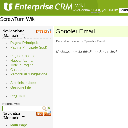
wiki
• Welcome
Guest
, you are in:
ScrewTurn Wiki
Spooler Email
Navigazione
(Manuale IT)
Page discussion for
Spooler Email
Pagina Principale
Pagina Principale (root)
No Messages for this Page. Be the first!
Pagina Casuale
Nuova Pagina
Tutte le Pagine
Categorie
Percorsi di Navigazione
Amministrazione
Gestione File
Registrati
Ricerca wiki
»
Navigation
(Manuale IT)
Main Page