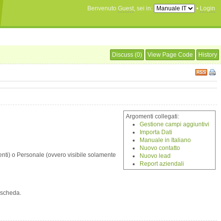
Benvenuto
Guest
, sei in:
•
Login
Discuss (0)
View Page Code
History
Argomenti collegati:
Gestione campi aggiuntivi
Importa Dati
Manuale in Italiano
Nuovo contatto
tenti) o Personale (ovvero visibile solamente
Nuovo lead
Report aziendali
 scheda.