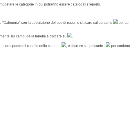
mpostare le categorie in cui potranno essere catalogati i reports.
o "Categoria" con la descrizione del tipo di report e cliccare sul pulsante
per com
amente sui campi della tabella e cliccare su
.
le corrispondenti caselle nella colonna
, e cliccare sul pulsante
per conferm