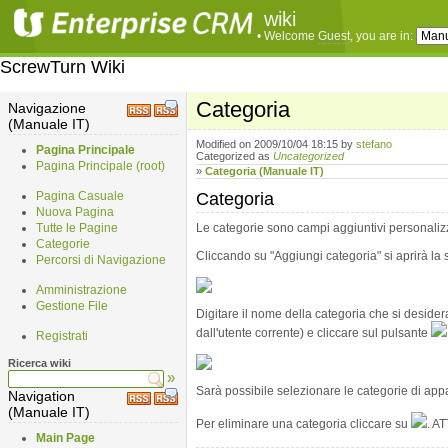
wiki
• Welcome
Guest
, you are in:
ScrewTurn Wiki
Categoria
Navigazione
(Manuale IT)
Modified on 2009/10/04 18:15
by
stefano
Pagina Principale
Categorized as
Uncategorized
Pagina Principale (root)
»
Categoria (Manuale IT)
Pagina Casuale
Categoria
¶
Nuova Pagina
Tutte le Pagine
Le categorie sono campi aggiuntivi personalizzab
Categorie
Cliccando su "Aggiungi categoria" si aprirà la 
Percorsi di Navigazione
Amministrazione
Gestione File
Digitare il nome della categoria che si desidera
dall'utente corrente) e cliccare sul pulsante
Registrati
Ricerca wiki
»
Sarà possibile selezionare le categorie di app
Navigation
(Manuale IT)
Per eliminare una categoria cliccare su
. A
Main Page