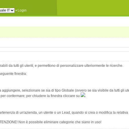
•
Login
ili da tutti gli utenti, e permettono di personalizzare ulteriormente le ricerche.
seguente finestra:
 aggiungere, selezionare se sia di tipo Globale (ovvero se sia visibile da tutti gli u
per confermare; per chiudere la finestra cliccare su
.
artenenza di un'azienda, un utente o un Lead, quando si crea o modifica la relativa
TTENZIONE! Non è possibile eliminare categorie che siano in uso!