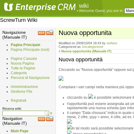
wiki
• Welcome
Guest
, you are in:
ScrewTurn Wiki
Nuova opportunita
Navigazione
(Manuale IT)
Modified on 2009/10/04 18:43
by
stefano
Pagina Principale
Categorized as
Uncategorized
Pagina Principale (root)
»
Nuova opportunita (Manuale IT)
Pagina Casuale
Nuova opportunità
¶
Nuova Pagina
Tutte le Pagine
Cliccando su "Nuova opportunità" oppure sul 
Categorie
Percorsi di Navigazione
Amministrazione
Compilare i vari campi nella maniera più oppo
Gestione File
cliccando su
è possibile selezionare il
Registrati
l'opportunità può essere assegnata ad un
rapidamente una nuova scheda (per inform
Ricerca wiki
»
il campo "Data chiusura" indica in quale 
mese, 2 cifre; yyyy = anno, 4 cifre, ad es
Navigation
:
(Manuale IT)
In tal modo sarà possibile selezionare
Main Page