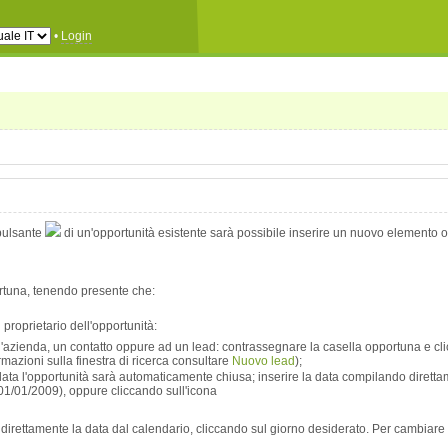
•
Login
pulsante
di un'opportunità esistente sarà possibile inserire un nuovo elemento 
rtuna, tenendo presente che:
 proprietario dell'opportunità:
'azienda, un contatto oppure ad un lead: contrassegnare la casella opportuna e cl
azioni sulla finestra di ricerca consultare
Nuovo lead
);
data l'opportunità sarà automaticamente chiusa; inserire la data compilando diretta
. 01/01/2009), oppure cliccando sull'icona
 direttamente la data dal calendario, cliccando sul giorno desiderato. Per cambiare