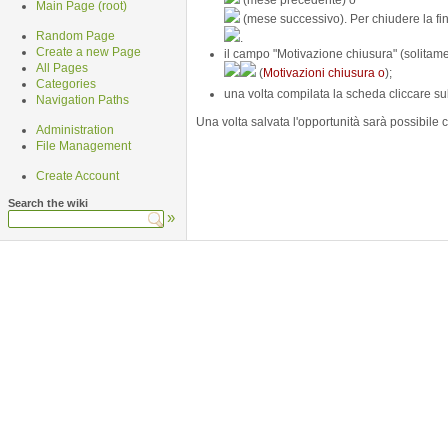
(mese precedente) o
Main Page (root)
(mese successivo). Per chiudere la fin
Random Page
.
Create a new Page
il campo "Motivazione chiusura" (solitam
All Pages
(
Motivazioni chiusura o
);
Categories
una volta compilata la scheda cliccare s
Navigation Paths
Una volta salvata l'opportunità sarà possibile 
Administration
File Management
Create Account
Search the wiki
»