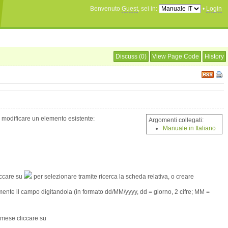
Benvenuto
Guest
, sei in:
•
Login
Discuss (0)
View Page Code
History
o modificare un elemento esistente:
Argomenti collegati:
Manuale in Italiano
iccare su
per selezionare tramite ricerca la scheda relativa, o creare
mente il campo digitandola (in formato dd/MM/yyyy, dd = giorno, 2 cifre; MM =
 mese cliccare su