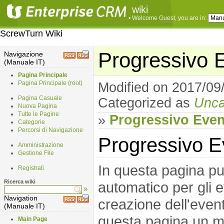
wiki
• Welcome
Guest
, you are in:
ScrewTurn Wiki
Progressivo E
Navigazione
(Manuale IT)
Pagina Principale
Pagina Principale (root)
Modified on 2017/09
Pagina Casuale
Categorized as
Unca
Nuova Pagina
Tutte le Pagine
»
Progressivo Event
Categorie
Percorsi di Navigazione
Progressivo E
Amministrazione
Gestione File
In questa pagina pu
Registrati
Ricerca wiki
automatico per gli e
»
Navigation
creazione dell'even
(Manuale IT)
questa pagina un m
Main Page