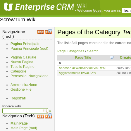
wiki
• Welcome
Guest
, you are in:
ScrewTurn Wiki
Pages of the Category
Te
Navigazione
(Tech)
The list of all pages contained in the current
Pagina Principale
Pagina Principale (root)
Page Categories
•
Search
Pagina Casuale
Page Title
Create
Nuova Pagina
A
Tutte le Pagine
Accesso ai WebService via REST
2008/10/2
Categorie
Aggiornamento IVA al 22%
2011/09/1
Percorsi di Navigazione
Amministrazione
Gestione File
Registrati
Ricerca wiki
»
Navigation (Tech)
Main Page
Main Page (root)